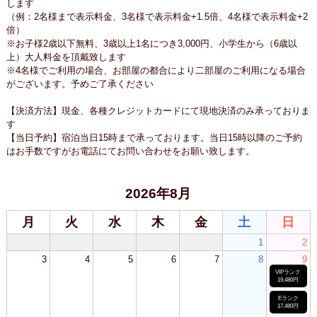
します
（例：2名様まで表示料金、3名様で表示料金+1.5倍、4名様で表示料金+2
倍）
※お子様2歳以下無料、3歳以上1名につき3,000円、小学生から（6歳以
上）大人料金を頂戴致します
※4名様でご利用の場合、お部屋の都合により二部屋のご利用になる場合
がございます。予めご了承ください
【決済方法】現金、各種クレジットカードにて現地決済のみ承っておりま
す
【当日予約】宿泊当日15時まで承っております。当日15時以降のご予約
はお手数ですがお電話にてお問い合わせをお願い致します。
2026年8月
月
火
水
木
金
土
日
1
2
3
4
5
6
7
8
9
VIPランク
19,480円
Eランク
17,480円