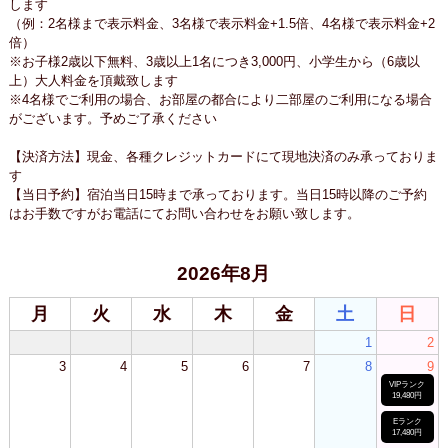
します
（例：2名様まで表示料金、3名様で表示料金+1.5倍、4名様で表示料金+2
倍）
※お子様2歳以下無料、3歳以上1名につき3,000円、小学生から（6歳以
上）大人料金を頂戴致します
※4名様でご利用の場合、お部屋の都合により二部屋のご利用になる場合
がございます。予めご了承ください
【決済方法】現金、各種クレジットカードにて現地決済のみ承っておりま
す
【当日予約】宿泊当日15時まで承っております。当日15時以降のご予約
はお手数ですがお電話にてお問い合わせをお願い致します。
2026年8月
月
火
水
木
金
土
日
1
2
3
4
5
6
7
8
9
VIPランク
19,480円
Eランク
17,480円