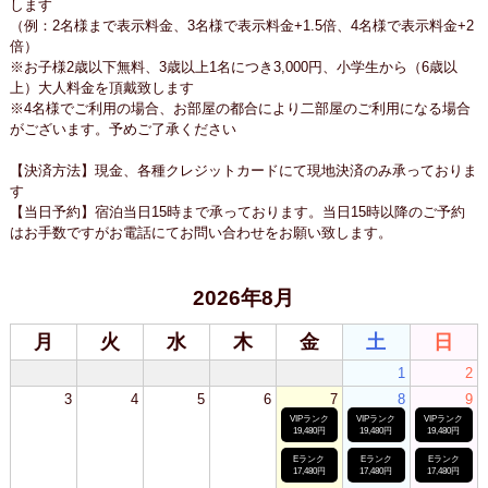
します
（例：2名様まで表示料金、3名様で表示料金+1.5倍、4名様で表示料金+2
倍）
※お子様2歳以下無料、3歳以上1名につき3,000円、小学生から（6歳以
上）大人料金を頂戴致します
※4名様でご利用の場合、お部屋の都合により二部屋のご利用になる場合
がございます。予めご了承ください
【決済方法】現金、各種クレジットカードにて現地決済のみ承っておりま
す
【当日予約】宿泊当日15時まで承っております。当日15時以降のご予約
はお手数ですがお電話にてお問い合わせをお願い致します。
2026年8月
月
火
水
木
金
土
日
1
2
3
4
5
6
7
8
9
VIPランク
VIPランク
VIPランク
19,480円
19,480円
19,480円
Eランク
Eランク
Eランク
17,480円
17,480円
17,480円