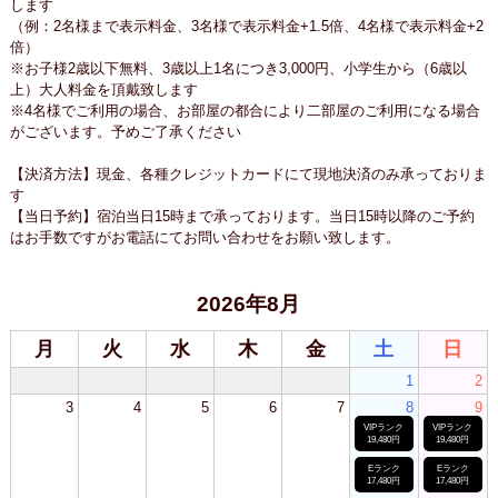
します
（例：2名様まで表示料金、3名様で表示料金+1.5倍、4名様で表示料金+2
倍）
※お子様2歳以下無料、3歳以上1名につき3,000円、小学生から（6歳以
上）大人料金を頂戴致します
※4名様でご利用の場合、お部屋の都合により二部屋のご利用になる場合
がございます。予めご了承ください
【決済方法】現金、各種クレジットカードにて現地決済のみ承っておりま
す
【当日予約】宿泊当日15時まで承っております。当日15時以降のご予約
はお手数ですがお電話にてお問い合わせをお願い致します。
2026年8月
月
火
水
木
金
土
日
1
2
3
4
5
6
7
8
9
VIPランク
VIPランク
19,480円
19,480円
Eランク
Eランク
17,480円
17,480円