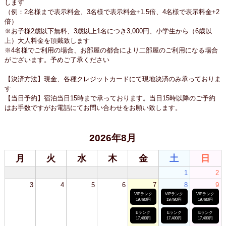
します
（例：2名様まで表示料金、3名様で表示料金+1.5倍、4名様で表示料金+2
倍）
※お子様2歳以下無料、3歳以上1名につき3,000円、小学生から（6歳以
上）大人料金を頂戴致します
※4名様でご利用の場合、お部屋の都合により二部屋のご利用になる場合
がございます。予めご了承ください
【決済方法】現金、各種クレジットカードにて現地決済のみ承っておりま
す
【当日予約】宿泊当日15時まで承っております。当日15時以降のご予約
はお手数ですがお電話にてお問い合わせをお願い致します。
2026年8月
月
火
水
木
金
土
日
1
2
3
4
5
6
7
8
9
VIPランク
VIPランク
VIPランク
19,480円
19,480円
19,480円
Eランク
Eランク
Eランク
17,480円
17,480円
17,480円