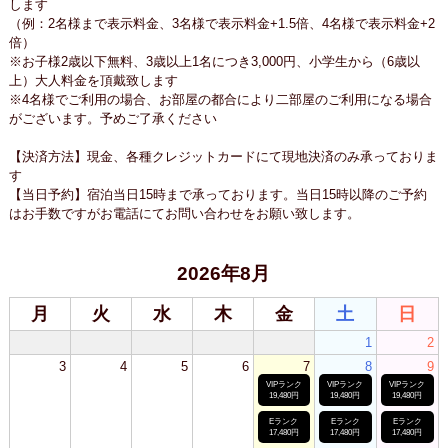
します
（例：2名様まで表示料金、3名様で表示料金+1.5倍、4名様で表示料金+2
倍）
※お子様2歳以下無料、3歳以上1名につき3,000円、小学生から（6歳以
上）大人料金を頂戴致します
※4名様でご利用の場合、お部屋の都合により二部屋のご利用になる場合
がございます。予めご了承ください
【決済方法】現金、各種クレジットカードにて現地決済のみ承っておりま
す
【当日予約】宿泊当日15時まで承っております。当日15時以降のご予約
はお手数ですがお電話にてお問い合わせをお願い致します。
2026年8月
月
火
水
木
金
土
日
1
2
3
4
5
6
7
8
9
VIPランク
VIPランク
VIPランク
19,480円
19,480円
19,480円
Eランク
Eランク
Eランク
17,480円
17,480円
17,480円