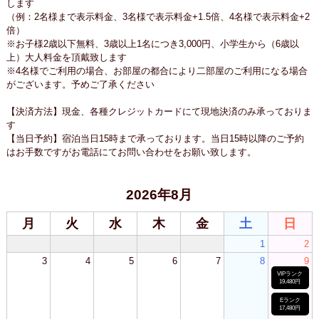
します
（例：2名様まで表示料金、3名様で表示料金+1.5倍、4名様で表示料金+2
倍）
※お子様2歳以下無料、3歳以上1名につき3,000円、小学生から（6歳以
上）大人料金を頂戴致します
※4名様でご利用の場合、お部屋の都合により二部屋のご利用になる場合
がございます。予めご了承ください
【決済方法】現金、各種クレジットカードにて現地決済のみ承っておりま
す
【当日予約】宿泊当日15時まで承っております。当日15時以降のご予約
はお手数ですがお電話にてお問い合わせをお願い致します。
2026年8月
月
火
水
木
金
土
日
1
2
3
4
5
6
7
8
9
VIPランク
19,480円
Eランク
17,480円