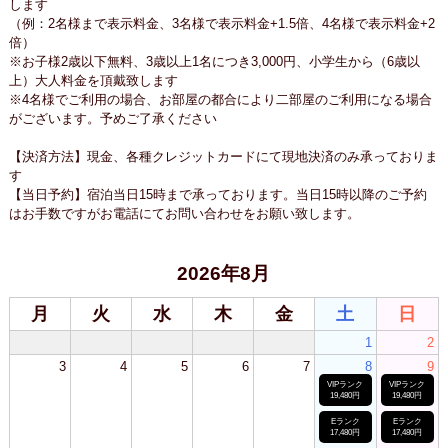
します
（例：2名様まで表示料金、3名様で表示料金+1.5倍、4名様で表示料金+2
倍）
※お子様2歳以下無料、3歳以上1名につき3,000円、小学生から（6歳以
上）大人料金を頂戴致します
※4名様でご利用の場合、お部屋の都合により二部屋のご利用になる場合
がございます。予めご了承ください
【決済方法】現金、各種クレジットカードにて現地決済のみ承っておりま
す
【当日予約】宿泊当日15時まで承っております。当日15時以降のご予約
はお手数ですがお電話にてお問い合わせをお願い致します。
2026年8月
月
火
水
木
金
土
日
1
2
3
4
5
6
7
8
9
VIPランク
VIPランク
19,480円
19,480円
Eランク
Eランク
17,480円
17,480円