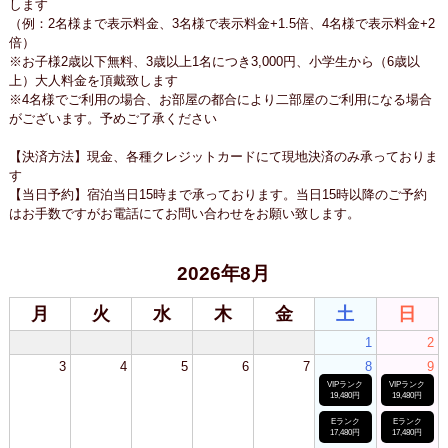
します
（例：2名様まで表示料金、3名様で表示料金+1.5倍、4名様で表示料金+2
倍）
※お子様2歳以下無料、3歳以上1名につき3,000円、小学生から（6歳以
上）大人料金を頂戴致します
※4名様でご利用の場合、お部屋の都合により二部屋のご利用になる場合
がございます。予めご了承ください
【決済方法】現金、各種クレジットカードにて現地決済のみ承っておりま
す
【当日予約】宿泊当日15時まで承っております。当日15時以降のご予約
はお手数ですがお電話にてお問い合わせをお願い致します。
2026年8月
月
火
水
木
金
土
日
1
2
3
4
5
6
7
8
9
VIPランク
VIPランク
19,480円
19,480円
Eランク
Eランク
17,480円
17,480円