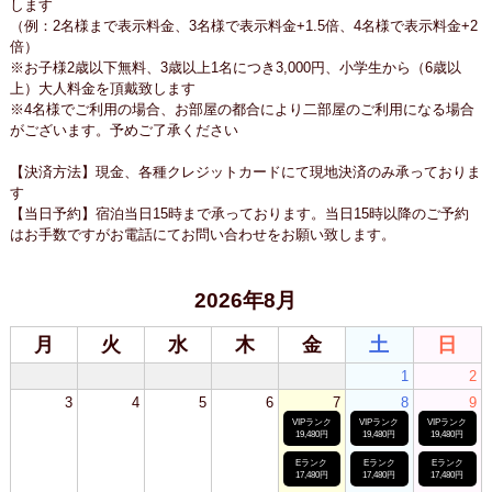
します
（例：2名様まで表示料金、3名様で表示料金+1.5倍、4名様で表示料金+2
倍）
※お子様2歳以下無料、3歳以上1名につき3,000円、小学生から（6歳以
上）大人料金を頂戴致します
※4名様でご利用の場合、お部屋の都合により二部屋のご利用になる場合
がございます。予めご了承ください
【決済方法】現金、各種クレジットカードにて現地決済のみ承っておりま
す
【当日予約】宿泊当日15時まで承っております。当日15時以降のご予約
はお手数ですがお電話にてお問い合わせをお願い致します。
2026年8月
月
火
水
木
金
土
日
1
2
3
4
5
6
7
8
9
VIPランク
VIPランク
VIPランク
19,480円
19,480円
19,480円
Eランク
Eランク
Eランク
17,480円
17,480円
17,480円