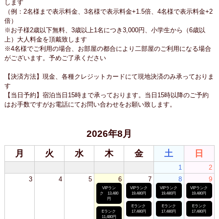
します
（例：2名様まで表示料金、3名様で表示料金+1.5倍、4名様で表示料金+2
倍）
※お子様2歳以下無料、3歳以上1名につき3,000円、小学生から（6歳以
上）大人料金を頂戴致します
※4名様でご利用の場合、お部屋の都合により二部屋のご利用になる場合
がございます。予めご了承ください
【決済方法】現金、各種クレジットカードにて現地決済のみ承っておりま
す
【当日予約】宿泊当日15時まで承っております。当日15時以降のご予約
はお手数ですがお電話にてお問い合わせをお願い致します。
2026年8月
月
火
水
木
金
土
日
1
2
3
4
5
6
7
8
9
VIPラン
VIPランク
VIPランク
VIPランク
ク 13,480
19,480円
19,480円
19,480円
円
Eランク
Eランク
Eランク
Eランク
17,480円
17,480円
17,480円
11,480円